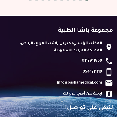
مجموعة باشا الطبية
المكتب الرئيسي: جبر بن راشد، المربع، الرياض،
location_on
المملكة العربية السعودية
phone
0112911869
stay_primary_portrait
0541211119
email
info@bashamedical.com
map
ابحث عن أقرب فرع لك
لنبقى على تواصل!