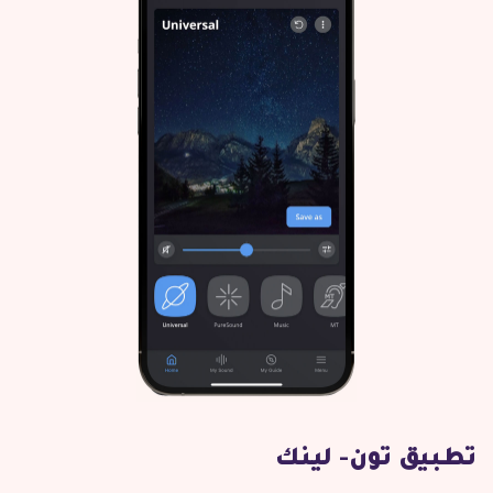
تطبيق تون- لينك