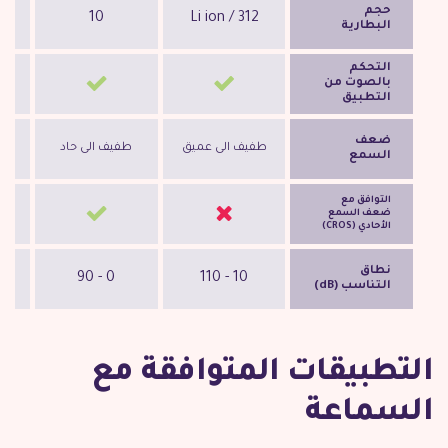
حجم
10
Li ion / 312
البطارية
التحكم
بالصوت من
التطبيق
ضعف
طفيف الى عميق
طفيف الى حاد
طف
السمع
التوافق مع
ضعف السمع
الأحادي (CROS)
نطاق
0 - 90
10 - 110
التناسب (dB)
التطبيقات المتوافقة مع
السماعة