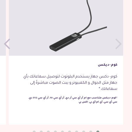
كوم-ديكس
ك
كوم- دكس جهاز يستخدم البلوتوث لتوصيل سماعاتك بأي
ك
جهاز مثل الجوال و الكمبيوتر و يبث الصوت مباشرةً إلى
م
سماعاتك.*
و
ا
*كوم-ديكس
متناسب مع
ام آر آي سي آر دي,
آر آي سي 10,
آر آي سي 312 دي,
سي آي سي,
آي ام‑آي بي,
اكس بي
*
س